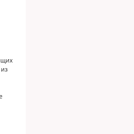
ющих
 из
е