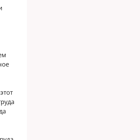
и
ем
ное
и
этот
труда
да
руда