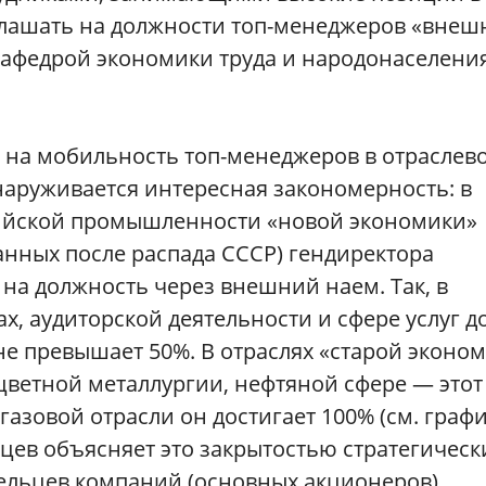
глашать на должности топ-менеджеров «внеш
кафедрой экономики труда и народонаселения
ь на мобильность топ-менеджеров в отраслев
бнаруживается интересная закономерность: в
сийской промышленности «новой экономики»
анных после распада СССР) гендиректора
на должность через внешний наем. Так, в
х, аудиторской деятельности и сфере услуг д
 превышает 50%. В отраслях «старой эконо
цветной металлургии, нефтяной сфере — этот
 газовой отрасли он достигает 100% (см. графи
цев объясняет это закрытостью стратегическ
ельцев компаний (основных акционеров)