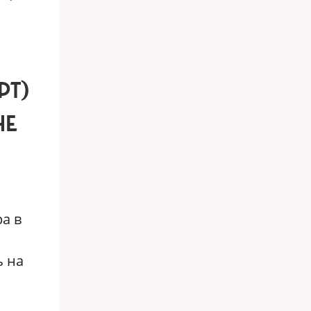
РТ)
HE
а в
ь на