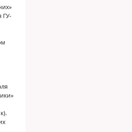
них»
 ГУ-
ом
оля
мики»
к).
их