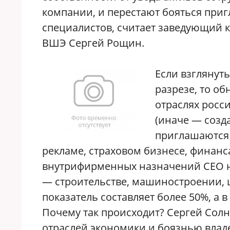
компании, и перестают бояться при
специалистов, считает заведующий 
ВШЭ Сергей Рощин.
Если взглянут
разрезе, то о
отраслях рос
(иначе — созд
приглашаются 
рекламе, страховом бизнесе, финанса
внутрифирменных назначений СЕО не
— строительстве, машиностроении, 
показатель составляет более 50%, а в
Почему так происходит? Сергей Солн
отраслей экономики и боязнью влад