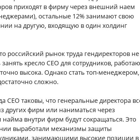
торов приходят в фирму через внешний наем
неджерами), остальные 12% занимают свою
нии на другую, входящую в один холдинг
то российский рынок труда гендиректоров не
ь занять кресло СЕО для сотрудников, работа
аточно высока. Однако стать топ-менеджером,
достаточно сложно.
а СЕО таковы, что генеральные директора вс
из других фирм или наниматься через
и найма внутри фирм будут сокращаться. Это
пании выработали механизмы защиты
трудниками, занимающими высокие позиции в