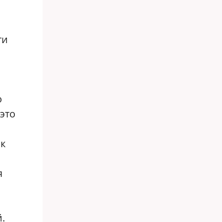
ти
о
это
ак
я
.