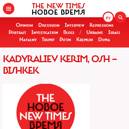
THE NEW TIMES
НОВОЕ ВРЕМЯ
РУ
Opinion
Discussion
Interview
Repressions
Portrait
Investigation
Blogs
/
Ukraine
Israel
Navalny
Trump
Putin
Kremlin
Duma
KADYRALIEV KERIM, OSH —
BISHKEK