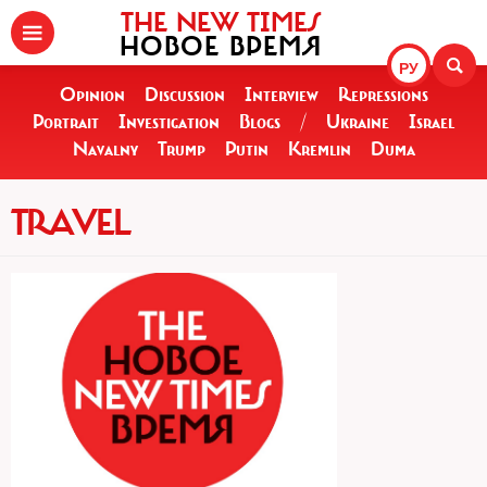
THE NEW TIMES
НОВОЕ ВРЕМЯ
РУ
Opinion
Discussion
Interview
Repressions
Portrait
Investigation
Blogs
/
Ukraine
Israel
Navalny
Trump
Putin
Kremlin
Duma
TRAVEL