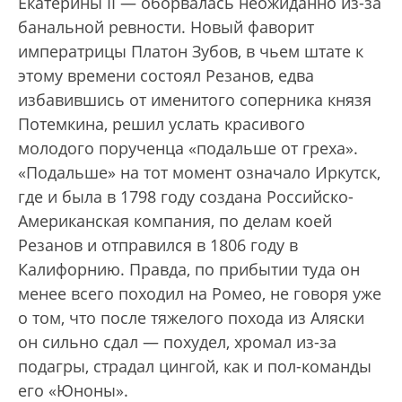
Екатерины II — оборвалась неожиданно из-за
банальной ревности. Новый фаворит
императрицы Платон Зубов, в чьем штате к
этому времени состоял Резанов, едва
избавившись от именитого соперника князя
Потемкина, решил услать красивого
молодого порученца «подальше от греха».
«Подальше» на тот момент означало Иркутск,
где и была в 1798 году создана Российско-
Американская компания, по делам коей
Резанов и отправился в 1806 году в
Калифорнию. Правда, по прибытии туда он
менее всего походил на Ромео, не говоря уже
о том, что после тяжелого похода из Аляски
он сильно сдал — похудел, хромал из-за
подагры, страдал цингой, как и пол-команды
его «Юноны».