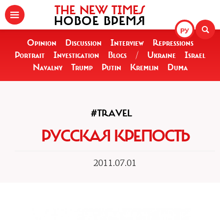
THE NEW TIMES
НОВОЕ ВРЕМЯ
РУ
Opinion
Discussion
Interview
Repressions
Portrait
Investigation
Blogs
/
Ukraine
Israel
Navalny
Trump
Putin
Kremlin
Duma
#TRAVEL
РУССКАЯ КРЕПОСТЬ
2011.07.01