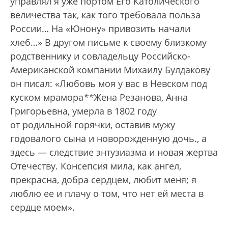
управлял я уже портом Его Католического
величества так, как того требовала польза
России… На «Юнону» привозить начали
хлеб…» В другом письме к своему близкому
родственнику и совладельцу Российско-
Американской компании Михаилу Булдакову
он писал: «Любовь моя у вас в Невском под
куском мрамора
*
*
Жена Резанова, Анна
Григорьевна, умерла в 1802 году
от родильной горячки, оставив мужу
годовалого сына и новорожденную дочь.
, а
здесь — следствие энтузиазма и новая жертва
Отечеству. Консепсия мила, как ангел,
прекрасна, добра сердцем, любит меня; я
люблю ее и плачу о том, что нет ей места в
сердце моем».