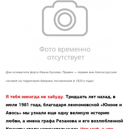
Дом основателя форта Ивана Кускова. Правее — первая вне Аляски русская
часовня на территории Америки, построенная в 1820-х годах
Я тебя никогда не забуду.
Тридцать лет назад, в
июле 1981 года, благодаря ленкомовской «Юноне и
Авось» мы узнали еще одну великую историю
любви, а имена графа Резанова и его возлюбленной
Кончиты стали нарицательными.
Что миф, а что