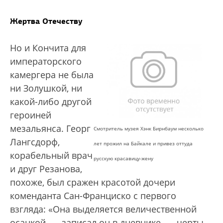
Жертва Отечеству
Но и Кончита для
императорского
камергера не была
ни Золушкой, ни
какой-либо другой
героиней
мезальянса. Георг
Смотритель музея Хэнк Бирнбаум несколько
Лангсдорф,
лет прожил на Байкале и привез оттуда
корабельный врач
русскую красавицу-жену
и друг Резанова,
похоже, был сражен красотой дочери
коменданта Сан-Франциско с первого
взгляда: «Она выделяется величественной
осанкой, — записал он в дневнике, — черты