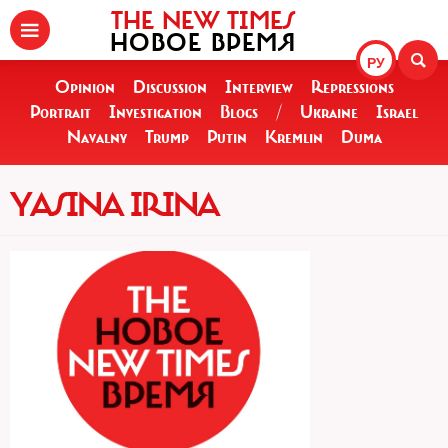
THE NEW TIMES
НОВОЕ ВРЕМЯ
РУ
Opinion
Discussion
Interview
Repressions
Portrait
Investigation
Blogs
/
Ukraine
Israel
Navalny
Trump
Putin
Kremlin
Duma
YASINA IRINA