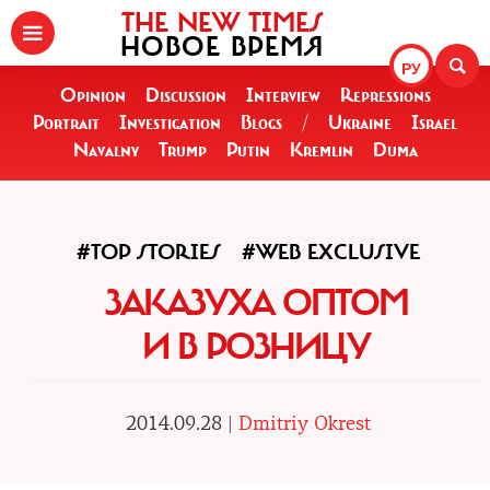
THE NEW TIMES
НОВОЕ ВРЕМЯ
РУ
Opinion
Discussion
Interview
Repressions
Portrait
Investigation
Blogs
/
Ukraine
Israel
Navalny
Trump
Putin
Kremlin
Duma
#TOP STORIES
#WEB EXCLUSIVE
ЗАКАЗУХА ОПТОМ
И В РОЗНИЦУ
2014.09.28 |
Dmitriy Okrest