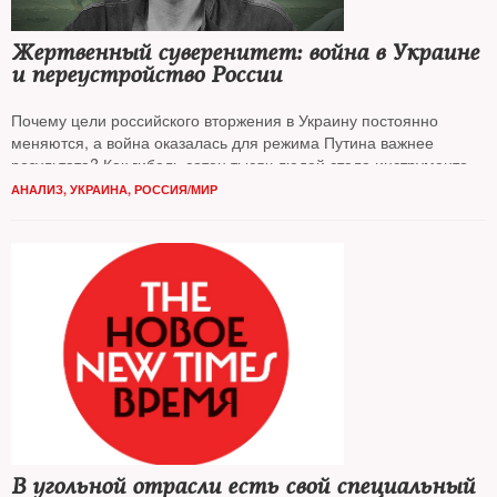
Жертвенный суверенитет: война в Украине
и переустройство России
Почему цели российского вторжения в Украину постоянно
меняются, а война оказалась для режима Путина важнее
результата? Как гибель сотен тысяч людей стала инструментом
переустройства российского общества?
NT
представляет точку
АНАЛИЗ
,
УКРАИНА
,
РОССИЯ/МИР
зрения
Алексея Юрчака
, профессора антропологии
Калифорнийского университета в Беркли.
В угольной отрасли есть свой специальный