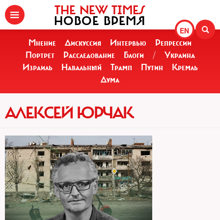
THE NEW TIMES
НОВОЕ ВРЕМЯ
EN
Мнение
Дискуссия
Интервью
Репрессии
Портрет
Расследование
Блоги
/
Украина
Израиль
Навальный
Трамп
Путин
Кремль
Дума
АЛЕКСЕЙ ЮРЧАК