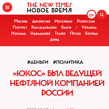
THE NEW TIMES
НОВОЕ ВРЕМЯ
EN
Мнение
Дискуссия
Интервью
Репрессии
Портрет
Расследование
Блоги
/
Украина
Израиль
Навальный
Трамп
Путин
Кремль
Дума
#ДЕНЬГИ
#ПОЛИТИКА
«ЮКОС» БЫЛ ВЕДУЩЕЙ
НЕФТЯНОЙ КОМПАНИЕЙ
РОССИИ