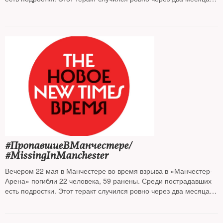
после нападения на Вестминстерском мосту в Лондоне.
#ПропавшиеВМанчестере/
#MissingInManchester
Вечером 22 мая в Манчестере во время взрыва в «Манчестер-
Арена» погибли 22 человека, 59 ранены. Среди пострадавших
есть подростки. Этот теракт случился ровно через два месяца
после нападения на Вестминстерском мосту в Лондоне