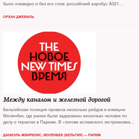
было очевидно и без его слов: российский аэробус A321
разбился в результате теракта — на борту взорвалась
килограммовая бомба
ОРХАН ДЖЕМАЛЬ
Между каналом и железной дорогой
Бельгийская полиция провела несколько рейдов в коммуне
Моленбек, где ранее были задержаны несколько человек по
делу о терактах в Париже. В «логове исламского экстремизма
на континенте», как уже прозвали Моленбек европейские
газеты, побывал корреспондент The New Times
ДАНИЭЛЬ ЖВИРБЛИС, МОЛЕНБЕК (БЕЛЬГИЯ) — ПАРИЖ