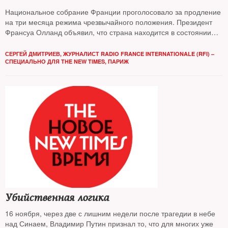
Национальное собрание Франции проголосовало за продление
на три месяца режима чрезвычайного положения. Президент
Франсуа Олланд объявил, что страна находится в состоянии
войны. Как изменят французскую жизнь теракты 13 ноября —
разбирался The New Times
СЕРГЕЙ ДМИТРИЕВ, ЖУРНАЛИСТ RADIO FRANCE INTERNATIONALE (RFI) –
СПЕЦИАЛЬНО ДЛЯ THE NEW TIMES, ПАРИЖ
Убийственная логика
16 ноября, через две с лишним недели после трагедии в небе
над Синаем, Владимир Путин признал то, что для многих уже