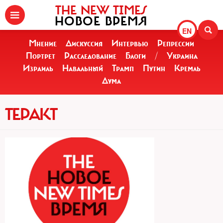
THE NEW TIMES
НОВОЕ ВРЕМЯ
EN
Мнение
Дискуссия
Интервью
Репрессии
Портрет
Расследование
Блоги
/
Украина
Израиль
Навальный
Трамп
Путин
Кремль
Дума
ТЕРАКТ