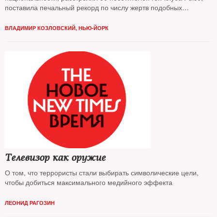
поставила печальный рекорд по числу жертв подобных
преступлений в США. Эта бойня с каждым днем обрастает
новыми подробностями
ВЛАДИМИР КОЗЛОВСКИЙ, НЬЮ-ЙОРК
Телевизор как оружие
О том, что террористы стали выбирать символические цели,
чтобы добиться максимального медийного эффекта
ЛЕОНИД РАГОЗИН