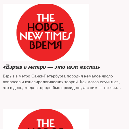
«Взрыв в метро — это акт мести»
Взрыв в метро Санкт-Петербурга породил немалое число
вопросов и конспирологических теорий. Как могло случиться,
что в день, когда в городе был президент, а с ним — тысячи
сотрудников специальных служб и правоохранителей, —
террорист беспрепятственно пронес бомбу в метро? Почему
после трех лет относительного спокойствия мы входим в ту же
реку, хотя была принята многомиллиардная программа
безопасности на транспорте? Что стало мотивом для
террористов на этот раз? И, наконец, почему интернет-
сообщество готово верить в теорию заговора больше, чем в