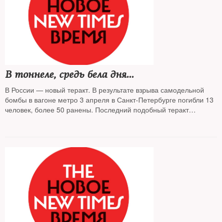
рациональные объяснения? Об этом в редакции The New Times
спорили два контрразведчика, в прошлом сотрудники КГБ/ФСБ,
— генерал-майор в отставке
Алексей Кондауров, много лет проработавший в службе по
борьбе с терроризмом (7-й отдел) Пятого управления КГБ
СССР, и бывший сотрудник контрразведки Московского
управления КГБ СССР полковник в запасе Геннадий Гудков
В тоннеле, средь бела дня...
В России — новый теракт. В результате взрыва самодельной
бомбы в вагоне метро 3 апреля в Санкт-Петербурге погибли 13
человек, более 50 ранены. Последний подобный теракт
произошел в декабре 2013 года — тогда на железнодорожном
вокзале Волгограда смертник подорвал себя у рамок
металлоискателей: погибли 18 человек. В метро же взрывов не
было с момента московских терактов 2010 года на станциях
«Лубянка» и «Парк культуры» — тогда 41 человек погиб, 88
получили ранения.
Как жители Санкт-Петербурга узнали о том, что в подземке
случилась трагедия, и какой была реакция горожан на общую
беду — о событиях 3 апреля рассказывают очевидцы