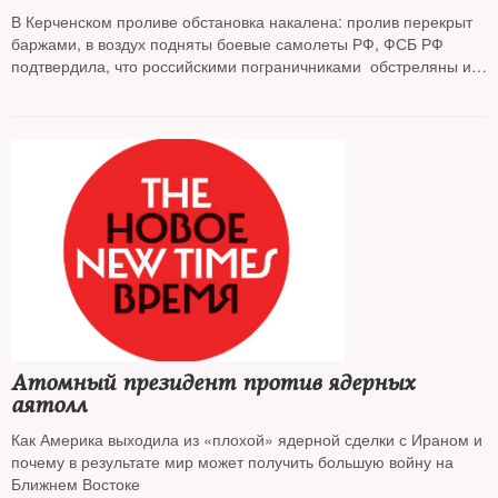
В Керченском проливе обстановка накалена: пролив перекрыт
баржами, в воздух подняты боевые самолеты РФ, ФСБ РФ
подтвердила, что российскими пограничниками обстреляны и
задержаны три корабля ВМС Украины, 6 украинских моряков
ранены. У посольства РФ в Киеве собралась толпа, через забор
забрасывают дымовые шашки. Украина обратилась в СБ ООН
спросьбой немедленно рассмотреть вопрос об агрессии
России.Президент Украины поддержал предложение Совета
национальной безопасности Украины объвить в стране
военное положение на 60 дней. Рада завтра экстренно
собирается на чрезвычайное заседание: в течение 2-х дней она
должна утвердить проект президента о введении военного
положения
Материал постоянно обновляется
Атомный президент против ядерных
аятолл
Как Америка выходила из «плохой» ядерной сделки с Ираном и
почему в результате мир может получить большую войну на
Ближнем Востоке