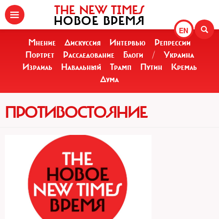
THE NEW TIMES
НОВОЕ ВРЕМЯ
EN
Мнение
Дискуссия
Интервью
Репрессии
Портрет
Расследование
Блоги
/
Украина
Израиль
Навальный
Трамп
Путин
Кремль
Дума
ПРОТИВОСТОЯНИЕ