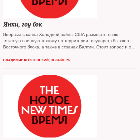
Янки, гоу бэк
Впервые с конца Холодной войны США разместят свою
тяжелую военную технику на территории государств бывшего
Восточного блока, а также в странах Балтии. Стоит вопрос и о
постоянном присутствии контингента американской армии.
Детали нового плана шеф Пентагона Эштон Картер, как
ВЛАДИМИР КОЗЛОВСКИЙ, НЬЮ-ЙОРК
ожидается, раскроет 24 июня в Брюсселе