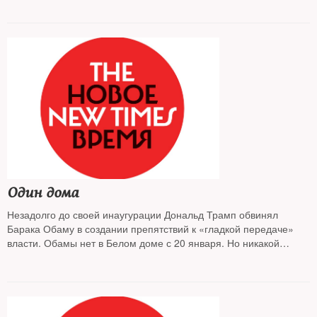
Один дома
Незадолго до своей инаугурации Дональд Трамп обвинял
Барака Обаму в создании препятствий к «гладкой передаче»
власти. Обамы нет в Белом доме с 20 января. Но никакой
«гладкой передачи» власти действительно не наблюдается:
Вашингтон лихорадит. То, что происходит здесь в первые дни и
недели правления Трампа, — это не смена власти. Это
напоминает смену режима