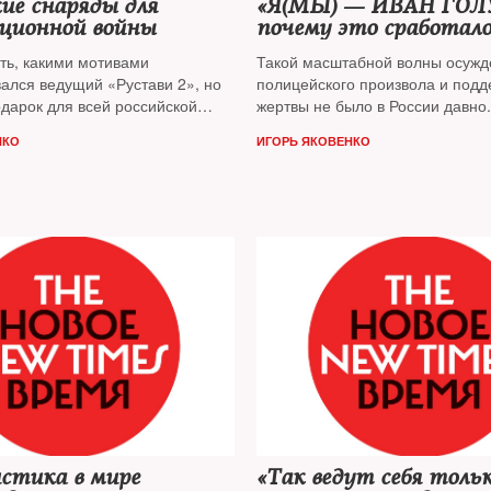
ие снаряды для
«Я(МЫ) — ИВАН ГОЛ
ционной войны
почему это сработал
ть, какими мотивами
Такой масштабной волны осужд
вался ведущий «Рустави 2», но
полицейского произвола и подд
одарок для всей российской
жертвы не было в России давно
й и информационной обслуги,
раздела — между теми, кто под
НКО
ИГОРЬ ЯКОВЕНКО
ей такой шанс. Публицист
Игорь
протест и кто осуждает его, пре
 большом празднике
разделявшая СМИ на провласт
тов
независимые, местами стала ис
феномене дела Голунова пишет
Игорь Яковенко
стика в мире
«Так ведут себя толь