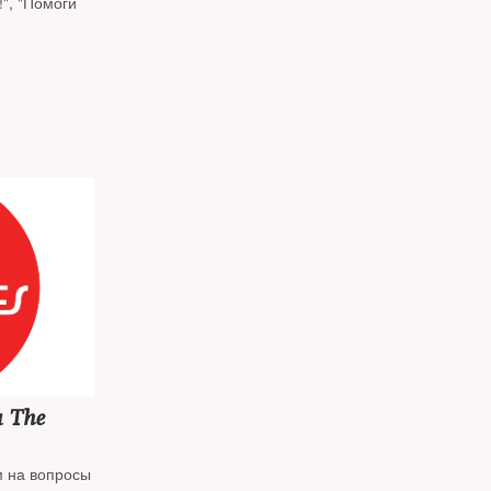
", "Помоги
 The
м на вопросы