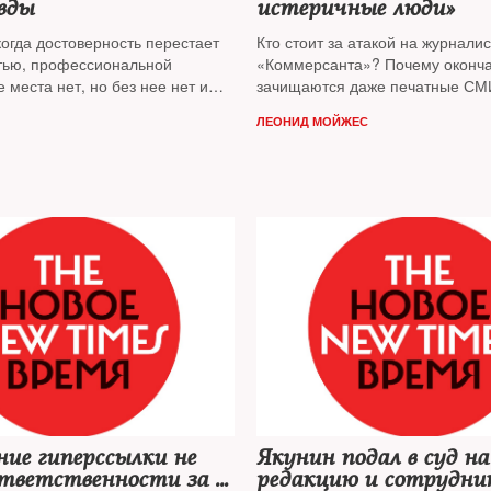
вды
истеричные люди»
когда достоверность перестает
Кто стоит за атакой на журнали
тью, профессиональной
«Коммерсанта»? Почему оконч
 места нет, но без нее нет и
зачищаются даже печатные СМ
 властью, констатирует адвокат
эта тенденция может привести?
ЛЕОНИД МОЙЖЕС
к
.
NT
публикует сокращенную
Корреспондент NT обсудил гла
доклада на «Лихачевских
недели с экспертами
Петербурге
*
ие гиперссылки не
Якунин подал в суд на
тветственности за ее
редакцию и сотрудни