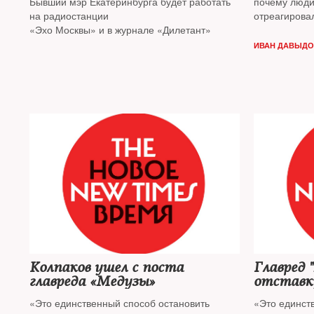
Бывший мэр Екатеринбурга будет работать
почему люди 
на радиостанции
отреагирова
«Эхо Москвы» и в журнале «Дилетант»
штраф The 
ИВАН ДАВЫД
Колпаков ушел с поста
Главред 
главреда «Медузы»
отставк
«Это единственный способ остановить
«Это единст