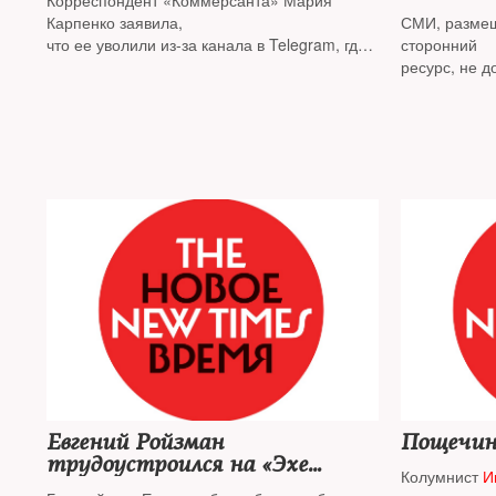
Корреспондент «Коммерсанта» Мария
содержа
Карпенко заявила,
СМИ, размещ
что ее уволили из-за канала в Telegram, где
сторонний
она критикует деятельность врио
ресурс, не д
губернатора Петербурга
информацию 
Евгений Ройзман
Пощечин
трудоустроился на «Эхе
Колумнист
И
Москвы»