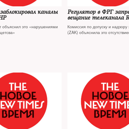
заблокировал каналы
Регулятор в ФРГ запр
НР
вещание телеканала 
г объяснил это «нарушениями
Комиссия по допуску и надзору
щетсва»
(ZAK) объяснила это отсутстви