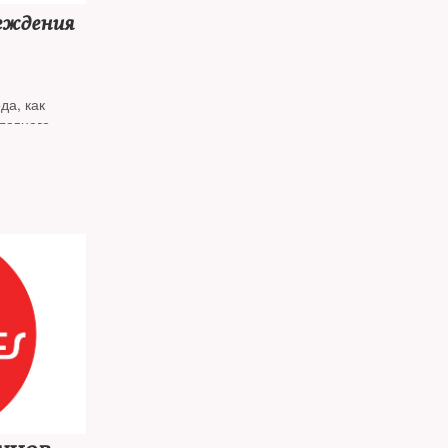
еждения
да, как
главного
полняющий
йта издания
ем редакции