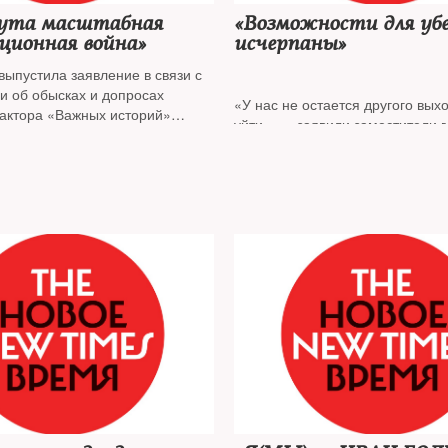
нута масштабная
«Возможности для уб
ционная война»
исчерпаны»
выпустила заявление в связи с
и об обысках и допросах
«У нас не остается другого выхо
дактора «Важных историй»
уйти», — заявили заместители 
на
редактора «Ведомостей» и ис
обязанности шеф-редактора са
после назначения руководител
Андрея Шмарова