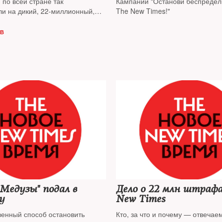
по всей стране так
Кампании "Останови беспредел!
ли на дикий, 22-миллионный,
The New Times!"
New Times
ОВ
"Медузы" подал в
Дело о 22 млн штрафа
у
New Times
венный способ остановить
Кто, за что и почему — отвечае