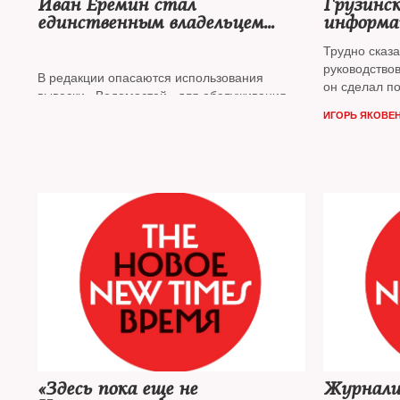
Иван Еремин стал
Грузинск
единственным владельцем
информа
«Ведомостей»
Трудно сказа
руководство
В редакции опасаются использования
он сделал п
вывески «Ведомостей» для обслуживания
политическо
чьих-то политических и бизнес-интересов
ИГОРЬ ЯКОВЕ
не упустивш
Яковенко
— о
пропагандис
«Здесь пока еще не
Журнали