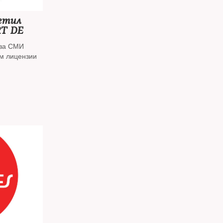
етил
RT DE
 за СМИ
ем лицензии