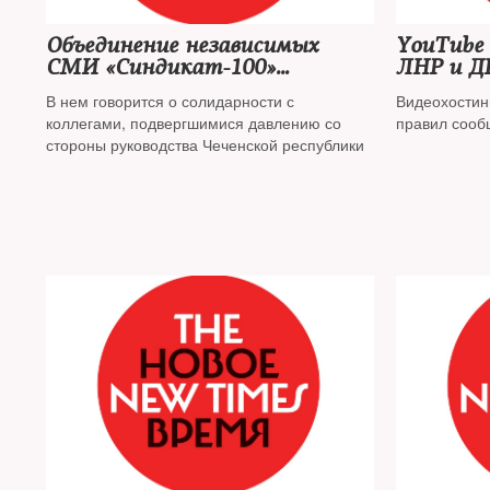
Объединение независимых
YouTube 
СМИ «Синдикат-100»
ЛНР и Д
выпустило заявление в связи с
В нем говорится о солидарности с
Видеохостин
угрозами от властей Чечни
коллегами, подвергшимися давлению со
правил сооб
стороны руководства Чеченской республики