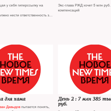
ние
«Новой газеты»
ая у себя гиперссылку на
Экс-глава РЖД хочет 5 млн руб.
компенсаций
олжно нести ответственность за
на нем, считают в ЕСПЧ
а для хама
День 2 : 7 млн 385 тыс 278
руб.
ван Давыдов
пытается понять,