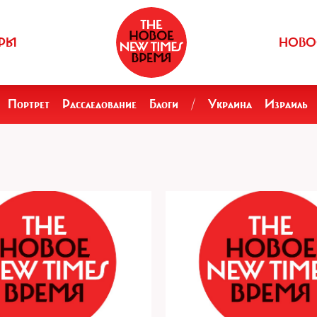
РЫ
НОВО
Портрет
Расследование
Блоги
/
Украина
Израиль