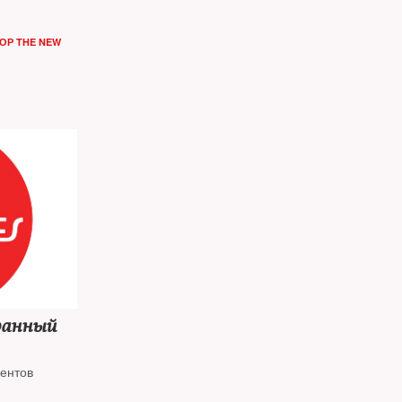
ОР THE NEW
ранный
ентов