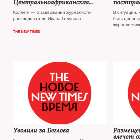
Центральноафриканская
постпра
республика!»
Коллеги — о задержании журналиста-
В ситуации, 
расследователя Ивана Голунова
быть ценнос
журналистике
контроля над
THE NEW TIMES
Генри Резни
версию его 
чтениях» в 
Уволили за Беглова
Размещен
влечет о