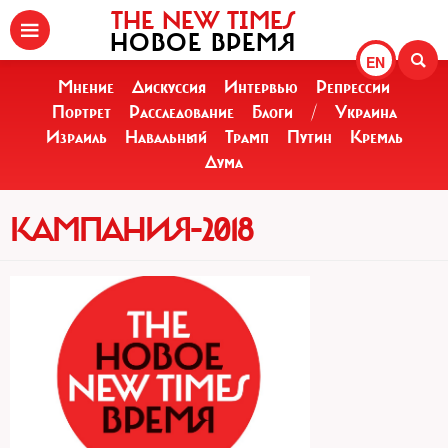
THE NEW TIMES
НОВОЕ ВРЕМЯ
EN
Мнение
Дискуссия
Интервью
Репрессии
Портрет
Расследование
Блоги
/
Украина
Израиль
Навальный
Трамп
Путин
Кремль
Дума
КАМПАНИЯ-2018