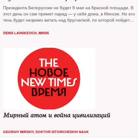
Президента Белоруссии не будет 9 мая на Красной площади. В
этот день он сам примет парад — у себя дома, в Минске. Но его
тень будет незримо витать над брусчаткой, по которой пойдет
российская военная техника: колесные шасси, прицелы и
прочая оптика, электроника и радары — почти все это
DENIS LAVNIKEVICH, MINSK
белорусского производства
Мирный атом и война цивилизаций
GEORGIY MIRSKIY, DOKTOR ISTORICHESKIH NAUK