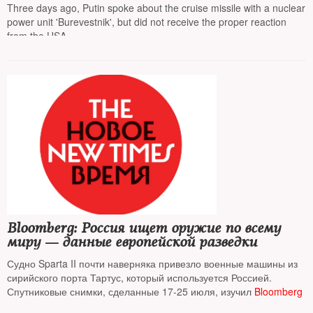
power unit
Three days ago, Putin spoke about the cruise missile with a nuclear
power unit 'Burevestnik', but did not receive the proper reaction
from the USA
Bloomberg: Россия ищет оружие по всему
миру — данные европейской разведки
Судно Sparta II почти наверняка привезло военные машины из
сирийского порта Тартус, который используется Россией.
Спутниковые снимки, сделанные 17-25 июля, изучил
Bloomberg