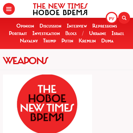
THE NEW TIMES
НОВОЕ ВРЕМЯ
РУ
Opinion
Discussion
Interview
Repressions
Portrait
Investigation
Blogs
/
Ukraine
Israel
Navalny
Trump
Putin
Kremlin
Duma
WEAPONS