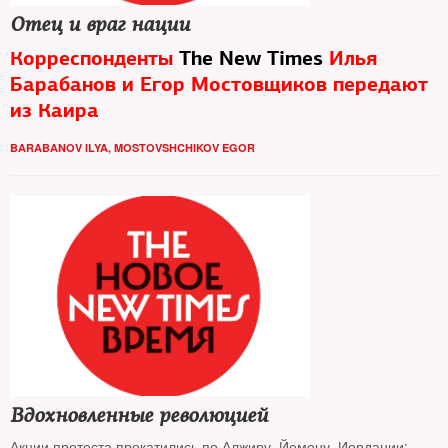
Отец и враг нации
Корреспонденты
The New Times
Илья
Барабанов и Егор Мостовщиков передают
из
Каира
Хроника дня, Фото, Видео, Слайдшоу
BARABANOV ILYA
,
MOSTOVSHCHIKOV EGOR
Вдохновленные революцией
Акции протеста прокатились по Алжиру, Йемену, Иордании: