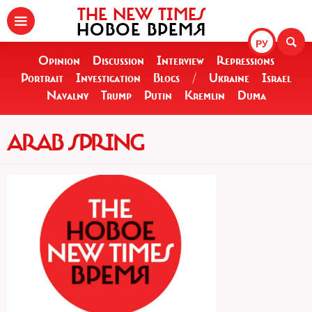
THE NEW TIMES
НОВОЕ ВРЕМЯ
РУ
Opinion
Discussion
Interview
Repressions
Portrait
Investigation
Blogs
/
Ukraine
Israel
Navalny
Trump
Putin
Kremlin
Duma
ARAB SPRING