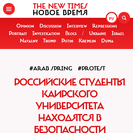
THE NEW TIMES
НОВОЕ ВРЕМЯ
РУ
Opinion
Discussion
Interview
Repressions
Portrait
Investigation
Blogs
/
Ukraine
Israel
Navalny
Trump
Putin
Kremlin
Duma
#ARAB SPRING
#PROTEST
РОССИЙСКИЕ СТУДЕНТЫ
КАИРСКОГО
УНИВЕРСИТЕТА
НАХОДЯТСЯ В
БЕЗОПАСНОСТИ