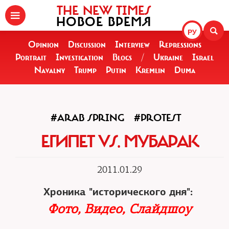
THE NEW TIMES
НОВОЕ ВРЕМЯ
РУ
Opinion
Discussion
Interview
Repressions
Portrait
Investigation
Blogs
/
Ukraine
Israel
Navalny
Trump
Putin
Kremlin
Duma
#ARAB SPRING
#PROTEST
ЕГИПЕТ VS. МУБАРАК
2011.01.29
Хроника "исторического дня":
Фото, Видео, Слайдшоу