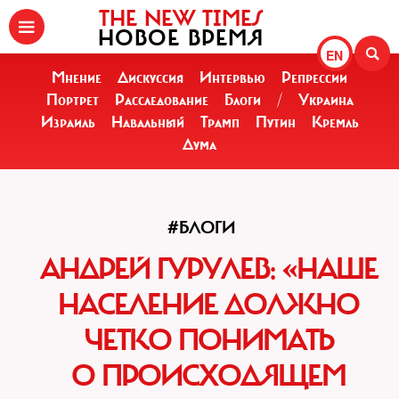
THE NEW TIMES
НОВОЕ ВРЕМЯ
EN
Мнение
Дискуссия
Интервью
Репрессии
Портрет
Расследование
Блоги
/
Украина
Израиль
Навальный
Трамп
Путин
Кремль
Дума
#БЛОГИ
АНДРЕЙ ГУРУЛЕВ: «НАШЕ
НАСЕЛЕНИЕ ДОЛЖНО
ЧЕТКО ПОНИМАТЬ
О ПРОИСХОДЯЩЕМ