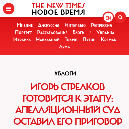
THE NEW TIMES
НОВОЕ ВРЕМЯ
EN
Мнение
Дискуссия
Интервью
Репрессии
Портрет
Расследование
Блоги
/
Украина
Израиль
Навальный
Трамп
Путин
Кремль
Дума
#БЛОГИ
ИГОРЬ СТРЕЛКОВ
ГОТОВИТСЯ К ЭТАПУ:
АПЕЛЛЯЦИОННЫЙ СУД
ОСТАВИЛ ЕГО ПРИГОВОР