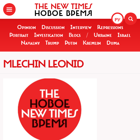
THE NEW TIMES
НОВОЕ ВРЕМЯ
РУ
Opinion
Discussion
Interview
Repressions
Portrait
Investigation
Blogs
/
Ukraine
Israel
Navalny
Trump
Putin
Kremlin
Duma
MLECHIN LEONID