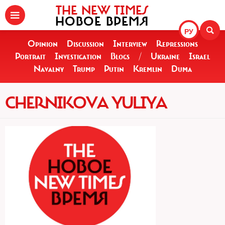
THE NEW TIMES
НОВОЕ ВРЕМЯ
РУ
Opinion
Discussion
Interview
Repressions
Portrait
Investigation
Blogs
/
Ukraine
Israel
Navalny
Trump
Putin
Kremlin
Duma
CHERNIKOVA YULIYA