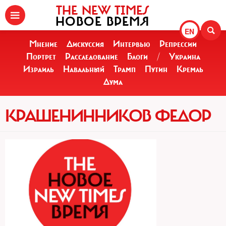
THE NEW TIMES
НОВОЕ ВРЕМЯ
EN
Мнение
Дискуссия
Интервью
Репрессии
Портрет
Расследование
Блоги
/
Украина
Израиль
Навальный
Трамп
Путин
Кремль
Дума
КРАШЕНИННИКОВ ФЕДОР