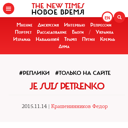
THE NEW TIMES
НОВОЕ ВРЕМЯ
EN
Мнение
Дискуссия
Интервью
Репрессии
Портрет
Расследование
Блоги
/
Украина
Израиль
Навальный
Трамп
Путин
Кремль
Дума
#РЕПЛИКИ
#ТОЛЬКО НА САЙТЕ
JE SUIS PETRENKO
2015.11.14 |
Крашенинников Федор