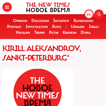
THE NEW TIMES
НОВОЕ ВРЕМЯ
РУ
Opinion
Discussion
Interview
Repressions
Portrait
Investigation
Blogs
/
Ukraine
Israel
Navalny
Trump
Putin
Kremlin
Duma
KIRILL ALEKSANDROV,
SANKT-PETERBURG*