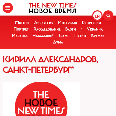
THE NEW TIMES
НОВОЕ ВРЕМЯ
EN
Мнение
Дискуссия
Интервью
Репрессии
Портрет
Расследование
Блоги
/
Украина
Израиль
Навальный
Трамп
Путин
Кремль
Дума
КИРИЛЛ АЛЕКСАНДРОВ,
САНКТ-ПЕТЕРБУРГ*