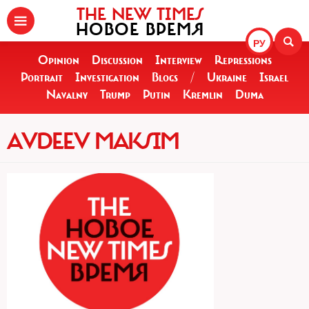
THE NEW TIMES
НОВОЕ ВРЕМЯ
РУ
Opinion
Discussion
Interview
Repressions
Portrait
Investigation
Blogs
/
Ukraine
Israel
Navalny
Trump
Putin
Kremlin
Duma
AVDEEV MAKSIM