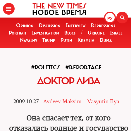
THE NEW TIMES
НОВОЕ ВРЕМЯ
РУ
Opinion
Discussion
Interview
Repressions
Portrait
Investigation
Blogs
/
Ukraine
Israel
Navalny
Trump
Putin
Kremlin
Duma
#POLITICS
#REPORTAGE
ДОКТОР ЛИЗА
2009.10.27 |
Avdeev Maksim
Vasyutin Ilya
Она спасает тех, от кого
отказались родные и государство