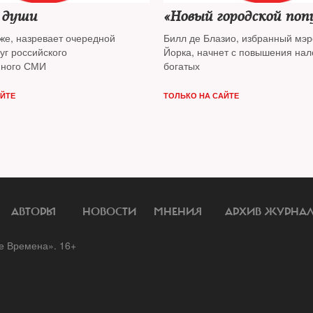
 души
«Новый городской поп
же, назревает очередной
Билл де Блазио, избранный мэ
уг российского
Йорка, начнет с повышения нал
нного СМИ
богатых
АЙТЕ
ТОЛЬКО НА САЙТЕ
АВТОРЫ
НОВОСТИ
МНЕНИЯ
АРХИВ ЖУРНА
 Времена». 16+