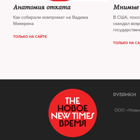
Анатомия отката
Мнимые
Как собирали компромат на Вадима
В США, похо
Микерина
скандал вокр
государстве
ТОЛЬКО НА САЙТЕ
ТОЛЬКО НА С
РУБРИКИ
ООО «Новые