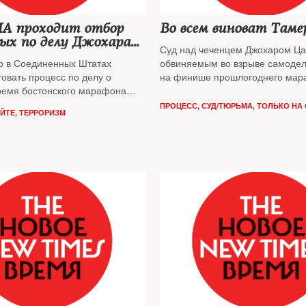
ША проходит отбор
Во всем виноват Таме
ых по делу Джохара
Суд над чеченцем Джохаром Ц
а
о в Соединенных Штатах
обвиняемым во взрыве самоде
овать процесс по делу о
на финише прошлогоднего мар
время бостонского марафона
Бостоне, начнется там же 5 янв
 года, главным обвиняемым по
Times выяснял тактику защиты 
ПРОЦЕСС
,
СУД/ТЮРЬМА
,
ТОЛЬКО НА 
АЙТЕ
,
ТЕРРОРИЗМ
оходит 21-летний чеченец
материалам дела
аев.