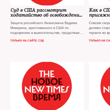
Суд в США рассмотрит
Как в С
ходатайство об освобождении
присяжн
российского бизнесмена
Царнаев
Защита российского бизнесмена Вадима
Совсем скор
Микерина
Микерина, арестованного в США по
должен старт
подозрению в вымогательстве, продолжает
теракте во 
добиваться его освобождения под залог
весной 2013
ТОЛЬКО НА САЙТЕ
,
СУД
ТОЛЬКО НА С
которому пр
Джохар Царн