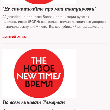
"Не спрашивайте про мои татуировки"
22 декабря на процессе Боевой организации русских
националистов (БОРН) состоялись самые лаконичные допросы
– сначала выступил Михаил Волков, убивший антифашиста
Федора Филатов и азербайджанца Расула Халилова. Следом
был допрошен Илья Горячев, которого обвиняют в том, что был
ДМИТРИЙ ОКРЕСТ
идеологом нацисткой группировки и сотрудничал с
администрацией президента.
Во всем виноват Тамерлан