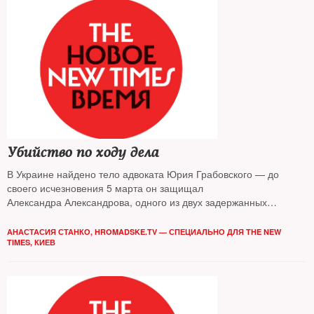
Убийство по ходу дела
В Украине найдено тело адвоката Юрия Грабовского — до
своего исчезновения 5 марта он защищал
Александра Александрова, одного из двух задержанных
российских граждан, суд над которыми идет сейчас в
украинской столице (см. досье). Уже установлено — это
АНАСТАСИЯ СТАНКО, HROMADSKE.TV — СПЕЦИАЛЬНО ДЛЯ THE NEW
убийство. Кому и зачем оно могло понадобиться — разбирался
TIMES, КИЕВ
The New Times