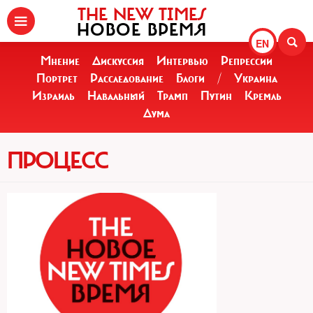
THE NEW TIMES
НОВОЕ ВРЕМЯ
EN
Мнение
Дискуссия
Интервью
Репрессии
Портрет
Расследование
Блоги
/
Украина
Израиль
Навальный
Трамп
Путин
Кремль
Дума
ПРОЦЕСС