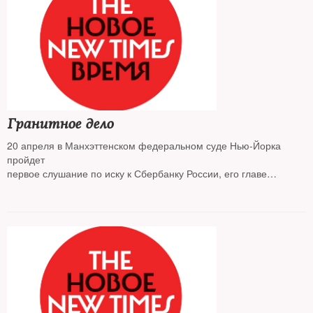
Гранитное дело
20 апреля в Манхэттенском федеральном суде Нью-Йорка
пройдет
первое слушание по иску к Сбербанку России, его главе
Герману Грефу
и еще 20 ответчикам — юридическим и физическим лицам. Их
обвиняют
в рейдерском захвате российской компании «Павловскгранит».
Интересы Сбербанка будет представлять Марк Касовиц,
давний адвокат Дональда Трампа