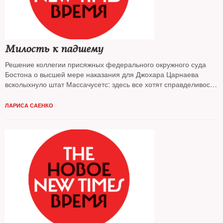
Милость к падшему
Решение коллегии присяжных федерального окружного суда
Бостона о высшей мере наказания для Джохара Царнаева
всколыхнуло штат Массачусетс: здесь все хотят справделивости
и почти все — против смертной казни
ЛАРИСА САЕНКО