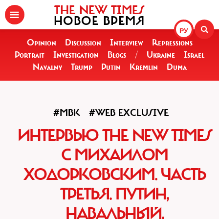
THE NEW TIMES
НОВОЕ ВРЕМЯ
РУ
Opinion
Discussion
Interview
Repressions
Portrait
Investigation
Blogs
/
Ukraine
Israel
Navalny
Trump
Putin
Kremlin
Duma
#MBK
#WEB EXCLUSIVE
ИНТЕРВЬЮ THE NEW TIMES
С МИХАИЛОМ
ХОДОРКОВСКИМ. ЧАСТЬ
ТРЕТЬЯ. ПУТИН,
НАВАЛЬНЫЙ,