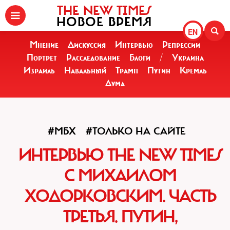
THE NEW TIMES
НОВОЕ ВРЕМЯ
EN
Мнение
Дискуссия
Интервью
Репрессии
Портрет
Расследование
Блоги
/
Украина
Израиль
Навальный
Трамп
Путин
Кремль
Дума
#МБХ
#ТОЛЬКО НА САЙТЕ
ИНТЕРВЬЮ THE NEW TIMES
С МИХАИЛОМ
ХОДОРКОВСКИМ. ЧАСТЬ
ТРЕТЬЯ. ПУТИН,