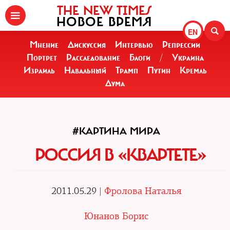
THE NEW TIMES
НОВОЕ ВРЕМЯ
EN
Мнение
Дискуссия
Интервью
Репрессии
Портрет
Расследование
Блоги
/
Украина
Израиль
Навальный
Трамп
Путин
Кремль
Дума
#КАРТИНА МИРА
РОССИЯ В «КВАРТЕТЕ»
2011.05.29 |
Фролова Наталья
Юнанов Борис