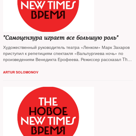
"Самоцензура играет все большую роль"
Художественный руководитель театра «Ленком» Марк Захаров
приступил к репетициям спектакля «Вальпургиева ночь» по
произведениям Венедикта Ерофеева. Режиссер рассказал The
New Times о том, какие темы в современном театре поднимать
запрещено и почему он настороженно относится к ликованию
ARTUR SOLOMONOV
масс по какому бы то ни было поводу.