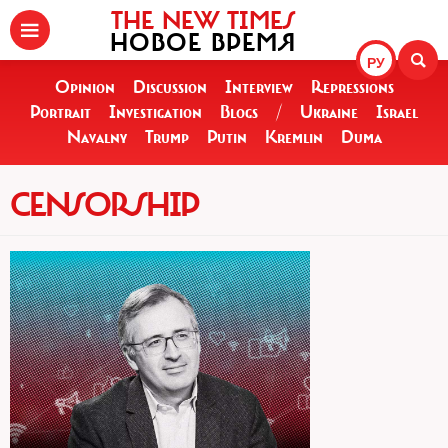
THE NEW TIMES
НОВОЕ ВРЕМЯ
РУ
Opinion
Discussion
Interview
Repressions
Portrait
Investigation
Blogs
/
Ukraine
Israel
Navalny
Trump
Putin
Kremlin
Duma
CENSORSHIP