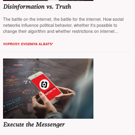
Disinformation vs. Truth
The battle on the internet, the battle for the internet. How social
networks influence political behavior, whether it's possible to
change their algorithm and whether restrictions on internet
consumption should be introduced —
NT
discussed this with the
renowned economist, Dean of the London Business School
Sergey
VOPROSY: EVGENIYA ALBATS*
Guriev*
Execute the Messenger