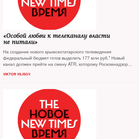
«Особой любви к телеканалу власти
не питали»
На создание нового крымскотатарского телевидения
федеральный бюджет готов выделить 177 млн руб.* Новый
канал должен прийти на смену ATR, которому Роскомнадзор
отказал в лицензии: с апреля он прекратил вещание. Чем ATR
VIKTOR VILISOV
не пришелся ко двору новой власти — The New Times
поговорил с гендиректором канала Эльзарой Ислямовой