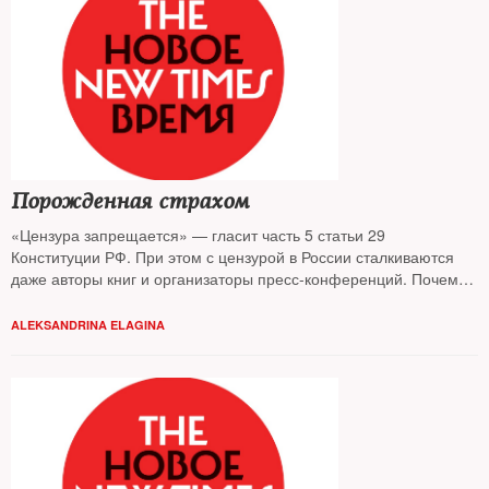
Порожденная страхом
«Цензура запрещается» — гласит часть 5 статьи 29
Конституции РФ. При этом с цензурой в России сталкиваются
даже авторы книг и организаторы пресс-конференций. Почему
издатели и книготорговцы боятся политических текстов и какие
государственные ведомства стали наследниками функций
ALEKSANDRINA ELAGINA
Цензурного комитета — узнал The New Times