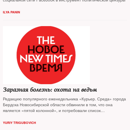
ILYA PANIN
Заразная болезнь: охота на ведьм
Редакцию популярного еженедельника «Курьер. Среда» города
Бердска Новосибирской области обвинили в том, что она
является «пятой колонной», и потребовали список
журналистов, выезжавших на обучающие семинары в Европу,
начиная с 2000 года. Как далеко зашла охота на ведьм и что
YURIY TRIGUBOVICH
тому стало причиной — узнавал The New Times