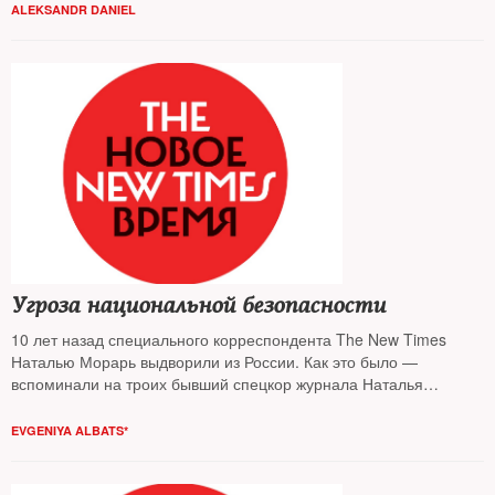
ALEKSANDR DANIEL
Угроза национальной безопасности
10 лет назад специального корреспондента The New Times
Наталью Морарь выдворили из России. Как это было —
вспоминали на троих бывший спецкор журнала Наталья
Морарь, бывший шеф-редактор журнала Илья Барабанов и
нынешний главный редактор Евгения Альбац
EVGENIYA ALBATS*