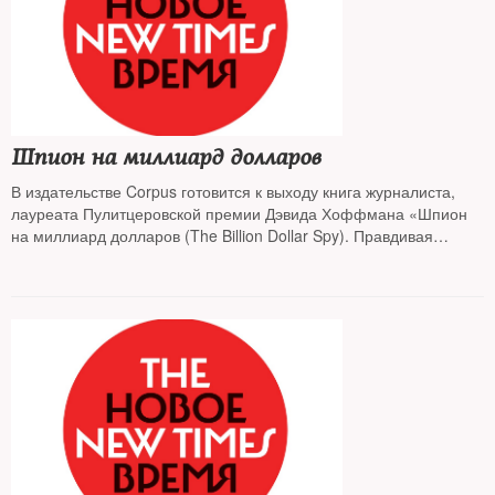
Шпион на миллиард долларов
В издательстве Corpus готовится к выходу книга журналиста,
лауреата Пулитцеровской премии Дэвида Хоффмана «Шпион
на миллиард долларов (The Billion Dollar Spy). Правдивая
история шпионажа и предательства времен Холодной
войны».The New Times публикует (с некоторыми
сокращениями) главу из книги, в которой идет речь о событиях
лета-осени 1980 года.