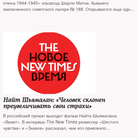
плена 1944-1945» эльзасца Шарля Митчи, бывшего
заключенного советского лагеря № 188. Открывается еще одна
страшная страница нашей истории
Найт Шьямалан: «Человек склонен
преувеличивать свои страхи»
В российский прокат выходит фильм Найта Шьямалана
«Визит». В интервью The New Times режиссер «Шестого
чувства» и «Знаков» рассказал, чем его привлекло
малобюджетное кино и почему юмор помогает преодолевать