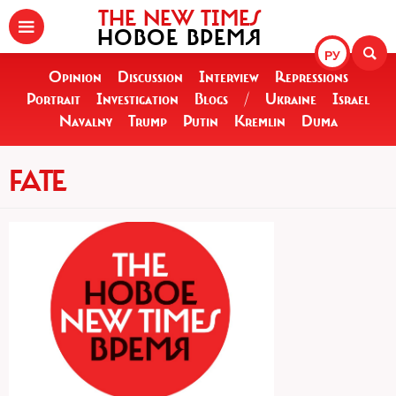
THE NEW TIMES
НОВОЕ ВРЕМЯ
РУ
Opinion
Discussion
Interview
Repressions
Portrait
Investigation
Blogs
/
Ukraine
Israel
Navalny
Trump
Putin
Kremlin
Duma
FATE