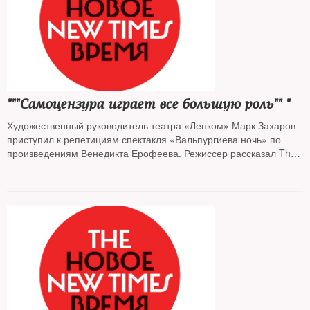
"""Самоцензура играет все большую роль"" "
Художественный руководитель театра «Ленком» Марк Захаров
приступил к репетициям спектакля «Вальпургиева ночь» по
произведениям Венедикта Ерофеева. Режиссер рассказал The
New Times о том, какие темы в современном театре поднимать
запрещено и почему он настороженно относится к ликованию
масс по какому бы то ни было поводу.