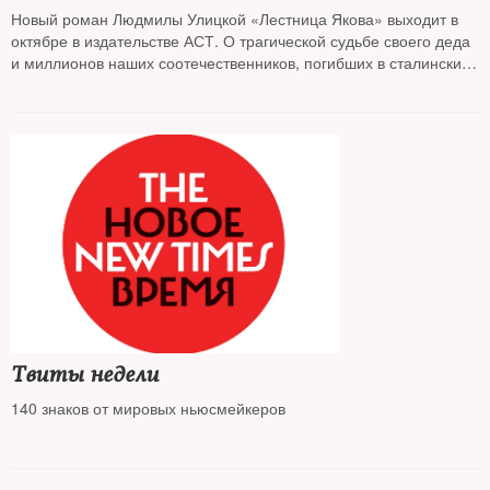
Новый роман Людмилы Улицкой «Лестница Якова» выходит в
октябре в издательстве АСТ. О трагической судьбе своего деда
и миллионов наших соотечественников, погибших в сталинских
лагерях и ссылках, о гибели империи и современной ситуации в
России известный писатель рассказала The New Times
Твиты недели
140 знаков от мировых ньюсмейкеров