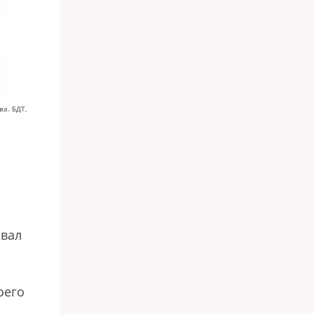
ва. БДТ,
ывал
оего