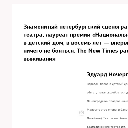
Знаменитый петербургский сценогра
театра, лауреат премии «Националь
в детский дом, в восемь лет — впер
ничего не бояться. The New Times ра
выживания
Эдуард Кочер
народа», попал в детский д
сбегал, пытаясь добраться д
Ленинградский театральный 
Малом театре оперы и балет
Литейном), Театре им. Коми
драматического театра им. Г