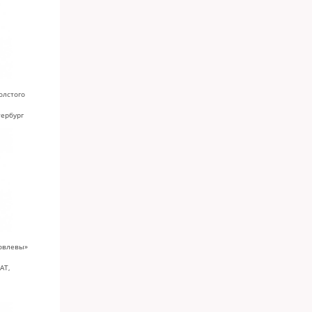
олстого
тербург
ловлевы»
АТ,