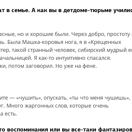
ат в семье. А как вы в детдоме-тюрьме учили
асные, но и хорошие были. Через добро, простоту 
ь. Была Машка-коровья нога, я в «Крещенных
лтер, такой странный человек, сибирский мудрый е
начальницей. Я как-то интуитивно спасался.
ки, потом заговорил. Но уже на фене.
те — «чушить», опускать, «ты что меня чушишь»,
руг. Много жаргонных слов, которые очень
а есть.
это воспоминания или вы все-таки фантазиро