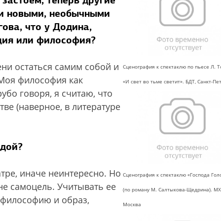
 застоем, теперь другие
ли новыми, необычными
ова, что у Додина,
иция или философия?
ни остаться самим собой и
Сценография к спектаклю по пьесе Л. Т
Моя философия как
«И свет во тьме светит». БДТ, Санкт-Пе
убо говоря, я считаю, что
ве (наверное, в литературе
одой?
атре, иначе неинтересно. Но
Сценография к спектаклю «Господа Го
 не самоцель. Учитывать ее
(по роману М. Салтыкова-Щедрина). МХ
 философию и образ,
Москва