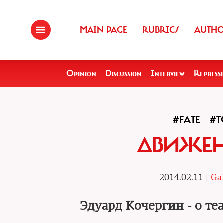
MAIN PAGE
RUBRICS
AUTH
Opinion
Discussion
Interview
Repress
#FATE
#T
ДВИЖЕН
2014.02.11 |
Gal
Эдуард Кочергин - о те