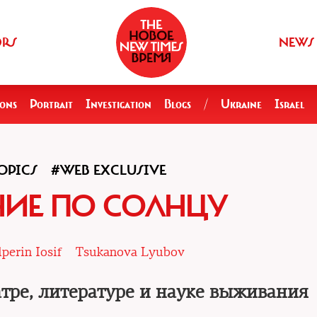
ORS
NEWS
ions
Portrait
Investigation
Blogs
/
Ukraine
Israel
OPICS
#WEB EXCLUSIVE
ИЕ ПО СОЛНЦУ
perin Iosif
Tsukanova Lyubov
атре, литературе и науке выживания