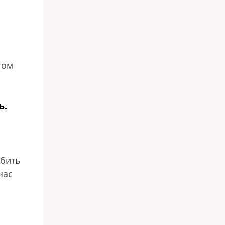
том
ь.
 бить
час