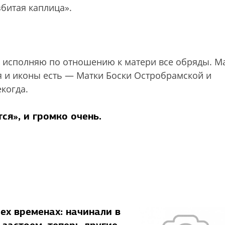
збитая каплица».
 Я исполняю по отношению к матери все обряды. М
я и иконы есть — Матки Боски Остробрамской и
екогда.
ся», и громко очень.
ех временах: начинали в