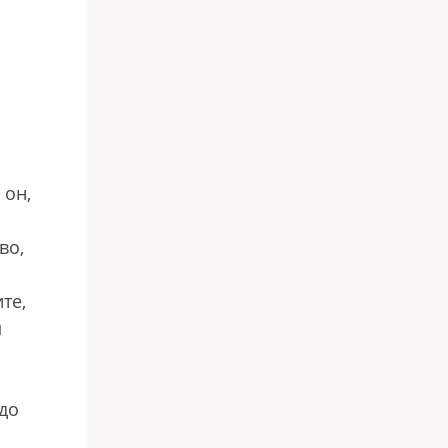
 он,
во,
те,
м
адо