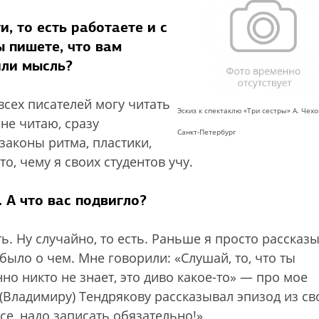
, то есть работаете и с
ы пишете, что вам
или мысль?
всех писателей могу читать
Эскиз к спектаклю «Три сестры» А. Чехо
 не читаю, сразу
Санкт-Петербург
законы ритма, пластики,
, чему я своих студентов учу.
 А что вас подвигло?
ть. Ну случайно, то есть. Раньше я просто рассказ
 было о чем. Мне говорили: «Слушай, то, что ты
но никто не знает, это диво какое-то» — про мое
о (Владимиру) Тендрякову рассказывал эпизод из св
все, надо записать обязательно!»