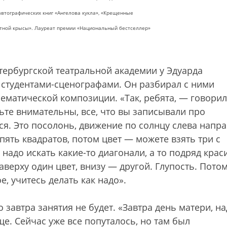
автографических книг «Ангелова кукла», «Крещенные
етной крысы». Лауреат премии «Национальный бестселлер»
тербургской театральной академии у Эдуарда
 студентами-сценографами. Он разбирал с ними
матической композиции. «Так, ребята, — говорил
удьте внимательны, все, что вы записывали про
ся. Это посолонь, движение по солнцу слева напра
пять квадратов, потом цвет — можете взять три с
 надо искать какие-то диагонали, а то подряд краси
наверху один цвет, внизу — другой. Глупость. Пото
, учитесь делать как надо».
о завтра занятия не будет. «Завтра день матери, н
е. Сейчас уже все попуталось, но там был