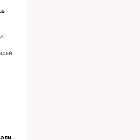
сь
и
врей.
вали