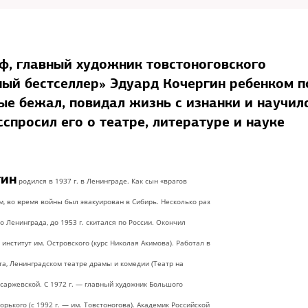
ф, главный художник товстоноговского
ный бестселлер» Эдуард Кочергин ребенком п
вые бежал, повидал жизнь с изнанки и научил
сспросил его о театре, литературе и науке
гин
родился в 1937 г. в Ленинграде. Как сын «врагов
ом, во время войны был эвакуирован в Сибирь. Несколько раз
о Ленинграда, до 1953 г. скитался по России. Окончил
институт им. Островского (курс Николая Акимова). Работал в
а, Ленинградском театре драмы и комедии (Театр на
ссаржевской. С 1972 г. — главный художник Большого
орького (с 1992 г. — им. Товстоногова). Академик Российской