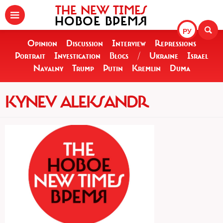
THE NEW TIMES
НОВОЕ ВРЕМЯ
РУ
Opinion
Discussion
Interview
Repressions
Portrait
Investigation
Blogs
/
Ukraine
Israel
Navalny
Trump
Putin
Kremlin
Duma
KYNEV ALEKSANDR