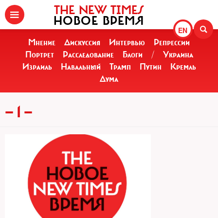
THE NEW TIMES
НОВОЕ ВРЕМЯ
EN
Мнение
Дискуссия
Интервью
Репрессии
Портрет
Расследование
Блоги
/
Украина
Израиль
Навальный
Трамп
Путин
Кремль
Дума
— 1 —