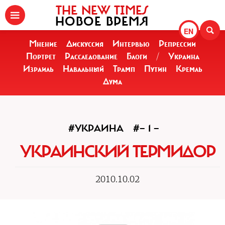
THE NEW TIMES
НОВОЕ ВРЕМЯ
EN
Мнение
Дискуссия
Интервью
Репрессии
Портрет
Расследование
Блоги
/
Украина
Израиль
Навальный
Трамп
Путин
Кремль
Дума
#УКРАИНА
#— 1 —
УКРАИНСКИЙ ТЕРМИДОР
2010.10.02