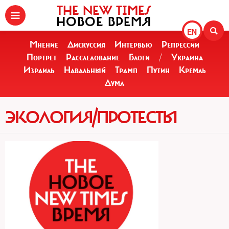
THE NEW TIMES
НОВОЕ ВРЕМЯ
EN
Мнение
Дискуссия
Интервью
Репрессии
Портрет
Расследование
Блоги
/
Украина
Израиль
Навальный
Трамп
Путин
Кремль
Дума
ЭКОЛОГИЯ/ПРОТЕСТЫ