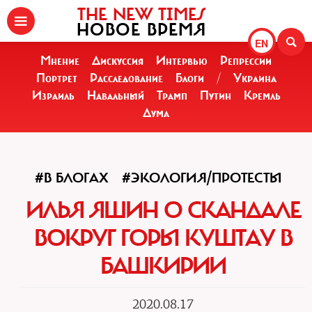
THE NEW TIMES
НОВОЕ ВРЕМЯ
EN
Мнение
Дискуссия
Интервью
Репрессии
Портрет
Расследование
Блоги
/
Украина
Израиль
Навальный
Трамп
Путин
Кремль
Дума
#В БЛОГАХ
#ЭКОЛОГИЯ/ПРОТЕСТЫ
ИЛЬЯ ЯШИН О СКАНДАЛЕ
ВОКРУГ ГОРЫ КУШТАУ В
БАШКИРИИ
2020.08.17