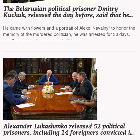
The Belarusian political prisoner Dmitry
Kuchuk, released the day before, said that he
was detained at the Russian embassy in Minsk
on February 16, 2024
He came with flowers and a portrait of Alexei Navalny
*
to honor the
memory of the murdered politician, he was arrested for 30 days,
and then criminal cases were initiated
Alexander Lukashenko released 52 political
prisoners, including 14 foreigners convicted in
Belarus