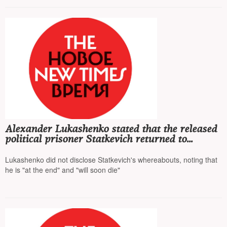
Alexander Lukashenko stated that the released
political prisoner Statkevich returned to
Belarus himself, and they accepted him so as
"not to offend"
Lukashenko did not disclose Statkevich's whereabouts, noting that
he is "at the end" and "will soon die"