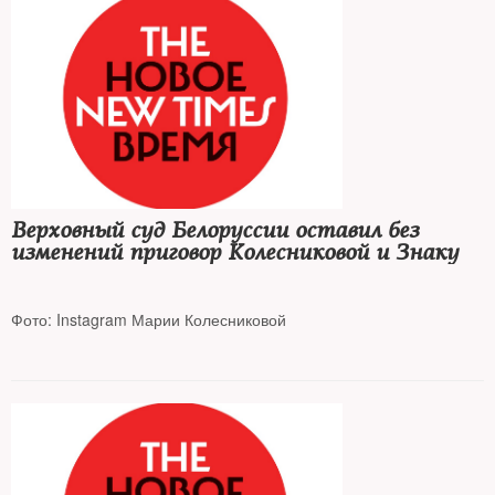
Верховный суд Белоруссии оставил без
изменений приговор Колесниковой и Знаку
Фото: Instagram Марии Колесниковой
Члены президиума Координационного совета оппозиции ранее
получили 11 и 10 лет тюрьмы по обвинению в заговоре с целью
захвата власти и создании экстремистского формирования