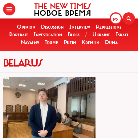
THE NEW TIMES
НОВОЕ ВРЕМЯ
РУ
Opinion
Discussion
Interview
Repressions
Portrait
Investigation
Blogs
/
Ukraine
Israel
Navalny
Trump
Putin
Kremlin
Duma
BELARUS