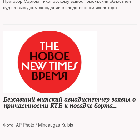
Приговор Сергею Тихановскому вынес Гомельский областной
суд на выездном заседании в следственном изоляторе
Бежавший минский авиадиспетчер заявил о
причастности КГБ к посадке борта
Ryanair с Протасевичем
Фото: AP Photo / Mindaugas Kulbis
Офицер Комитета госбезопасности Белоруссии в момент