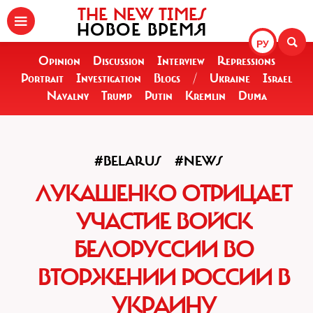
THE NEW TIMES
НОВОЕ ВРЕМЯ
РУ
Opinion
Discussion
Interview
Repressions
Portrait
Investigation
Blogs
/
Ukraine
Israel
Navalny
Trump
Putin
Kremlin
Duma
#BELARUS
#NEWS
ЛУКАШЕНКО ОТРИЦАЕТ
УЧАСТИЕ ВОЙСК
БЕЛОРУССИИ ВО
ВТОРЖЕНИИ РОССИИ В
УКРАИНУ