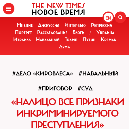
THE NEW TIMES
НОВОЕ ВРЕМЯ
EN
Мнение
Дискуссия
Интервью
Репрессии
Портрет
Расследование
Блоги
/
Украина
Израиль
Навальный
Трамп
Путин
Кремль
Дума
#ДЕЛО «КИРОВЛЕСА»
#НАВАЛЬНЫЙ
#ПРИГОВОР
#СУД
«НАЛИЦО ВСЕ ПРИЗНАКИ
ИНКРИМИНИРУЕМОГО
ПРЕСТУПЛЕНИЯ»