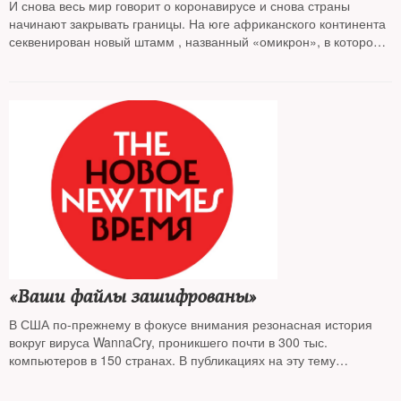
И снова весь мир говорит о коронавирусе и снова страны
начинают закрывать границы. На юге африканского континента
секвенирован новый штамм , названный «омикрон», в котором
зафиксированы 50 мутаций, из них 30 — в спайк-белке, на
который нацелены большинство вакцин
«Ваши файлы зашифрованы»
В США по-прежнему в фокусе внимания резонасная история
вокруг вируса WannaCry, проникшего почти в 300 тыс.
компьютеров в 150 странах. В публикациях на эту тему
замелькали ссылки на российскую «Лабораторию Касперского»