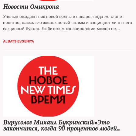
Новости Омикрона
Ученые ожидают пик новой волны в январе, тогда же станет
понятно, насколько жесток новый штамм и защищает ли от него
вакцинный бустер. Любителям конспирологии можно не
беспокоиться, выяснил
The New Times
ALBATS EVGENIYA
На фото
: так выглядит омикрон в лабораторной чашке под
глазом электронного микроскопа
Вирусолог Михаил Букринский:«Это
закончится, когда 90 процентов людей
будут привиты»