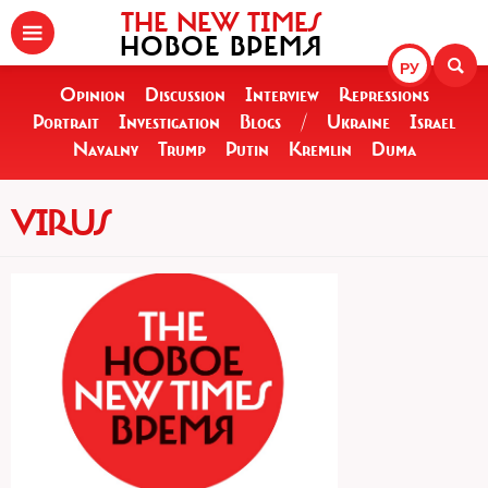
THE NEW TIMES
НОВОЕ ВРЕМЯ
РУ
Opinion
Discussion
Interview
Repressions
Portrait
Investigation
Blogs
/
Ukraine
Israel
Navalny
Trump
Putin
Kremlin
Duma
VIRUS