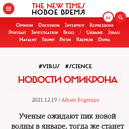
THE NEW TIMES
НОВОЕ ВРЕМЯ
РУ
Opinion
Discussion
Interview
Repressions
Portrait
Investigation
Blogs
/
Ukraine
Israel
Navalny
Trump
Putin
Kremlin
Duma
#VIRUS
#SCIENCE
НОВОСТИ ОМИКРОНА
2021.12.19 |
Albats Evgeniya
Ученые ожидают пик новой
волны в январе, тогда же станет