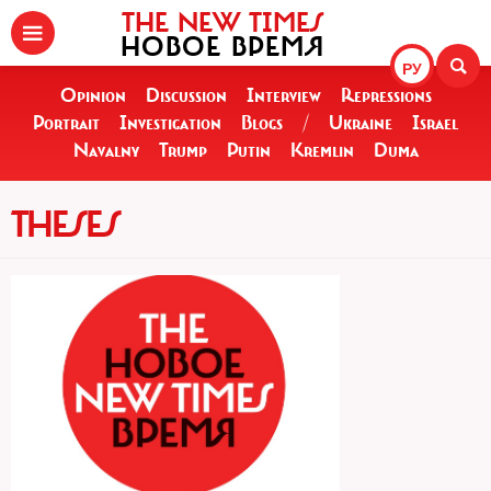
THE NEW TIMES
НОВОЕ ВРЕМЯ
РУ
Opinion
Discussion
Interview
Repressions
Portrait
Investigation
Blogs
/
Ukraine
Israel
Navalny
Trump
Putin
Kremlin
Duma
THESES