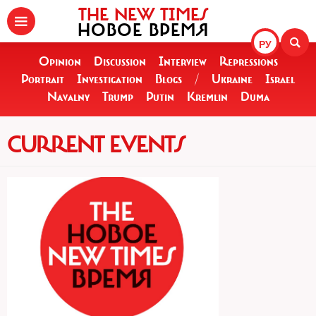
THE NEW TIMES
НОВОЕ ВРЕМЯ
РУ
Opinion
Discussion
Interview
Repressions
Portrait
Investigation
Blogs
/
Ukraine
Israel
Navalny
Trump
Putin
Kremlin
Duma
CURRENT EVENTS