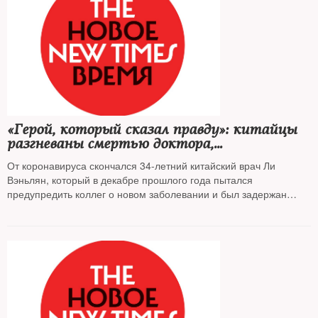
«Герой, который сказал правду»: китайцы
разгневаны смертью доктора,
предупреждавшего о коронавирусе
От коронавируса скончался 34-летний китайский врач Ли
Вэньлян, который в декабре прошлого года пытался
предупредить коллег о новом заболевании и был задержан
полицией «за распространение ложных слухов». Позже он сам
заразился от пациентов, работая в больнице Уханя