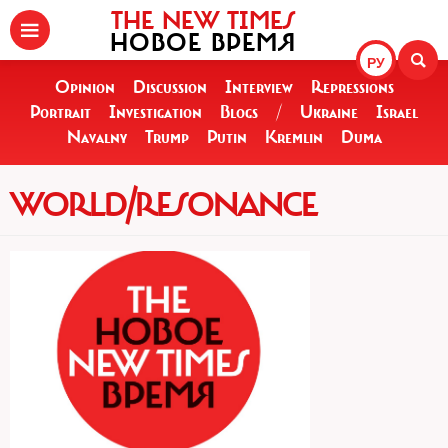
THE NEW TIMES
НОВОЕ ВРЕМЯ
РУ
Opinion
Discussion
Interview
Repressions
Portrait
Investigation
Blogs
/
Ukraine
Israel
Navalny
Trump
Putin
Kremlin
Duma
WORLD/RESONANCE