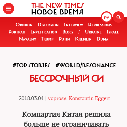
THE NEW TIMES
НОВОЕ ВРЕМЯ
РУ
Opinion
Discussion
Interview
Repressions
Portrait
Investigation
Blogs
/
Ukraine
Israel
Navalny
Trump
Putin
Kremlin
Duma
#TOP STORIES
#WORLD/RESONANCE
БЕССРОЧНЫЙ СИ
2018.03.04 |
voprosy: Konstantin Eggert
Компартия Китая решила
больше не ограничивать