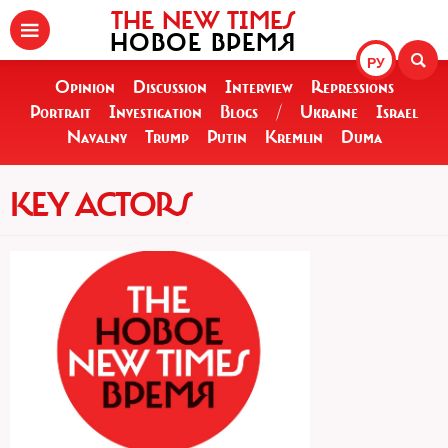
THE NEW TIMES
НОВОЕ ВРЕМЯ
РУ
Opinion
Discussion
Interview
Repressions
Portrait
Investigation
Blogs
/
Ukraine
Israel
Navalny
Trump
Putin
Kremlin
Duma
KEY ACTORS