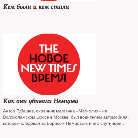
Кем были и кем стали
Как они убивали Немцова
Анзор Губашев, охранник магазина «Магнолия» на
Волоколамском шоссе в Москве, был водителем автомобиля,
который следовал за Борисом Немцовым и его спутницей
поздним вечером 27 февраля 2015 года. Заур Дадаев, младший
лейтенант полка «Север» Внутренних войск МВД РФ, был