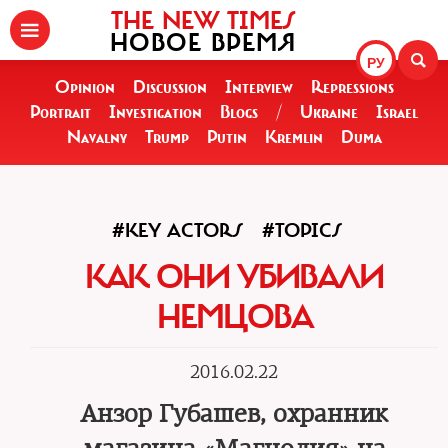
THE NEW TIMES
НОВОЕ ВРЕМЯ
РУ
Opinion
Discussion
Interview
Repressions
Portrait
Investigation
Blogs
/
Ukraine
Israel
Navalny
Trump
Putin
Kremlin
Duma
#KEY ACTORS
#TOPICS
КАК ОНИ УБИВАЛИ
НЕМЦОВА
2016.02.22
Анзор Губашев, охранник